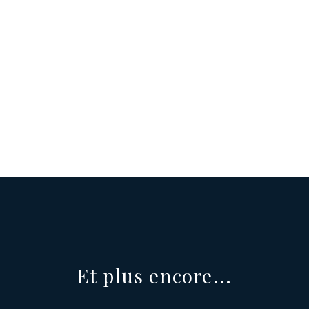
Sherbrooke
4½, 5½ et 6½
Et plus encore...